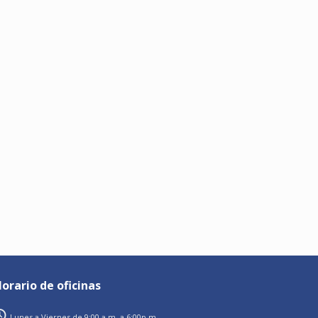
orario de oficinas
Lunes a Viernes de 9:00 a.m. a 6:00p.m.