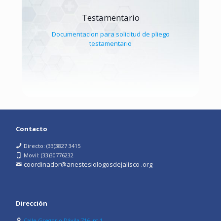
Testamentario
Documentacion para solicitud de pliego
testamentario
Contacto
Directo: (33)3827 3415
Movil: (33)30776232
coordinador@anestesiologosdejalisco .org
Dirección
Calle Gregorio Dávila 716 int 1,