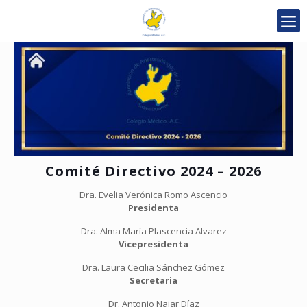
Comité Directivo 2024 – 2026
Dra. Evelia Verónica Romo Ascencio
Presidenta
Dra. Alma María Plascencia Alvarez
Vicepresidenta
Dra. Laura Cecilia Sánchez Gómez
Secretaria
Dr. Antonio Najar Díaz