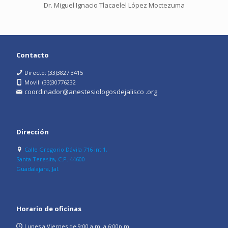
Dr. Miguel Ignacio Tlacaelel López Moctezuma
Contacto
Directo: (33)3827 3415
Movil: (33)30776232
coordinador@anestesiologosdejalisco .org
Dirección
Calle Gregorio Dávila 716 int 1,
Santa Teresita, C.P. 44600
Guadalajara, Jal.
Horario de oficinas
Lunes a Viernes de 9:00 a.m. a 6:00p.m.