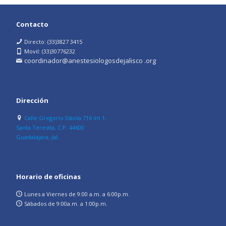
Contacto
Directo: (33)3827 3415
Movil: (33)30776232
coordinador@anestesiologosdejalisco .org
Dirección
Calle Gregorio Dávila 716 int 1,
Santa Teresita, C.P. 44600
Guadalajara, Jal.
Horario de oficinas
Lunes a Viernes de 9:00 a.m. a 6:00p.m.
Sábados de 9:00a.m. a 1:00p.m.