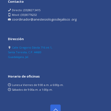
Contacto
Directo: (33)3827 3415
Movil: (33)30776232
coordinador@anestesiologosdejalisco .org
Dirección
Calle Gregorio Dávila 716 int 1,
Santa Teresita, C.P. 44600
Guadalajara, Jal.
Horario de oficinas
Lunes a Viernes de 9:00 a.m. a 6:00p.m.
Sábados de 9:00a.m. a 1:00p.m.