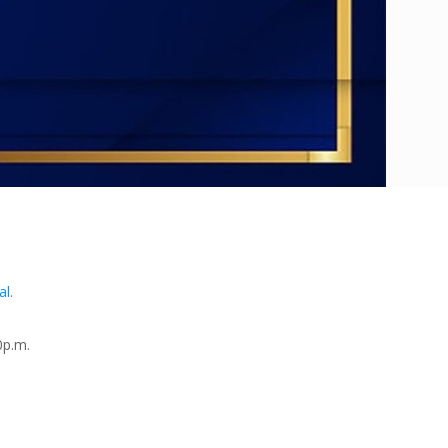
l.
0p.m.