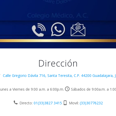
Dirección
Calle Gregorio Dávila 716, Santa Teresita, C.P. 44200 Guadalajara, Ja
unes a Viernes de 9:00 a.m. a 6:00p.m.
Sábados de 9:00a.m. a 1:0
Directo:
01(33)3827 3415
Movil:
(33)30776232