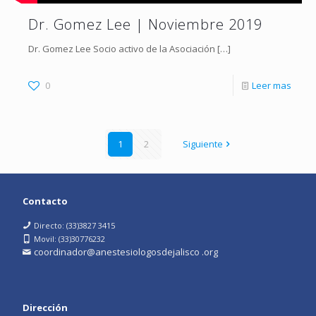
Dr. Gomez Lee | Noviembre 2019
Dr. Gomez Lee Socio activo de la Asociación
[…]
0
Leer mas
1
2
Siguiente
Contacto
Directo: (33)3827 3415
Movil: (33)30776232
coordinador@anestesiologosdejalisco .org
Dirección