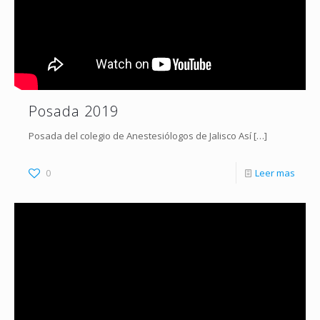
Posada 2019
Posada del colegio de Anestesiólogos de Jalisco Así
[…]
0
Leer mas