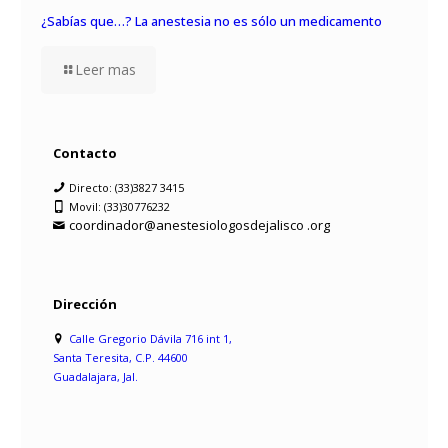
¿Sabías que…? La anestesia no es sólo un medicamento
Leer mas
Contacto
Directo: (33)3827 3415
Movil: (33)30776232
coordinador@anestesiologosdejalisco .org
Dirección
Calle Gregorio Dávila 716 int 1,
Santa Teresita, C.P. 44600
Guadalajara, Jal.