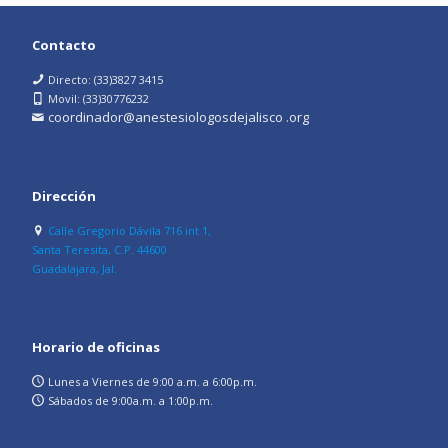
Contacto
Directo: (33)3827 3415
Movil: (33)30776232
coordinador@anestesiologosdejalisco .org
Dirección
Calle Gregorio Dávila 716 int 1,
Santa Teresita, C.P. 44600
Guadalajara, Jal.
Horario de oficinas
Lunes a Viernes de 9:00 a.m. a 6:00p.m.
Sábados de 9:00a.m. a 1:00p.m.