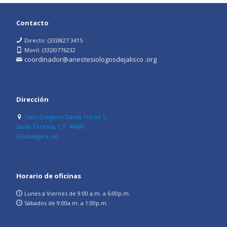
Contacto
Directo: (33)3827 3415
Movil: (33)30776232
coordinador@anestesiologosdejalisco .org
Dirección
Calle Gregorio Dávila 716 int 1,
Santa Teresita, C.P. 44600
Guadalajara, Jal.
Horario de oficinas
Lunes a Viernes de 9:00 a.m. a 6:00p.m.
Sábados de 9:00a.m. a 1:00p.m.