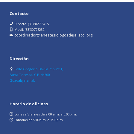
Contacto
Directo: (33)3827 3415
Movil: (33)30776232
coordinador@anestesiologosdejalisco .org
Dirección
Calle Gregorio Dávila 716 int 1,
Santa Teresita, C.P. 44600
Guadalajara, Jal.
Horario de oficinas
Lunes a Viernes de 9:00 a.m. a 6:00p.m.
Sábados de 9:00a.m. a 1:00p.m.