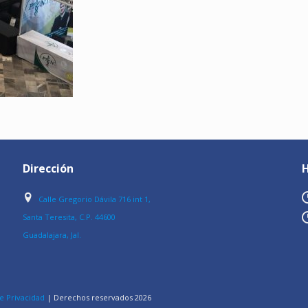
Dirección
H
Calle Gregorio Dávila 716 int 1,
Santa Teresita, C.P. 44600
Guadalajara, Jal.
e Privacidad
| Derechos reservados
2026