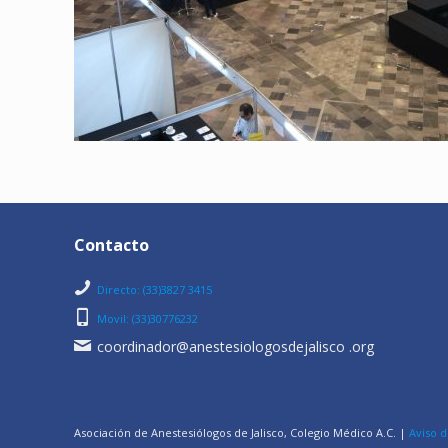
Contacto
Directo: (33)3827 3415
Movil: (33)30776232
coordinador@anestesiologosdejalisco .org
Asociación de Anestesiólogos de Jalisco, Colegio Médico A.C. |
Aviso d