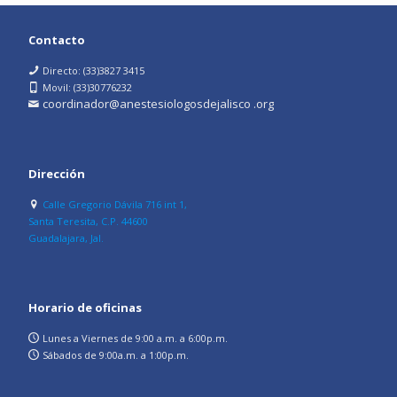
Contacto
Directo: (33)3827 3415
Movil: (33)30776232
coordinador@anestesiologosdejalisco .org
Dirección
Calle Gregorio Dávila 716 int 1,
Santa Teresita, C.P. 44600
Guadalajara, Jal.
Horario de oficinas
Lunes a Viernes de 9:00 a.m. a 6:00p.m.
Sábados de 9:00a.m. a 1:00p.m.