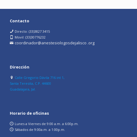
Contacto
Directo: (33)3827 3415
Movil: (33)30776232
coordinador@anestesiologosdejalisco .org
Dirección
Calle Gregorio Dávila 716 int 1,
Santa Teresita, C.P. 44600
Guadalajara, Jal.
Horario de oficinas
Lunes a Viernes de 9:00 a.m. a 6:00p.m.
Sábados de 9:00a.m. a 1:00p.m.