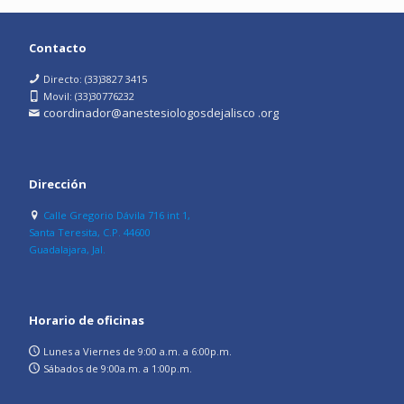
Contacto
Directo: (33)3827 3415
Movil: (33)30776232
coordinador@anestesiologosdejalisco .org
Dirección
Calle Gregorio Dávila 716 int 1,
Santa Teresita, C.P. 44600
Guadalajara, Jal.
Horario de oficinas
Lunes a Viernes de 9:00 a.m. a 6:00p.m.
Sábados de 9:00a.m. a 1:00p.m.