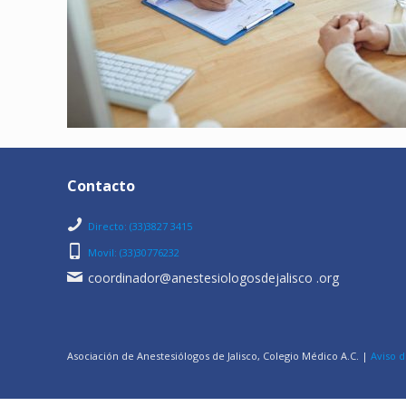
Contacto
Directo: (33)3827 3415
Movil: (33)30776232
coordinador@anestesiologosdejalisco .org
Asociación de Anestesiólogos de Jalisco, Colegio Médico A.C. |
Aviso d