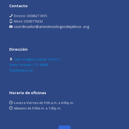
Contacto
Directo: (33)3827 3415
Movil: (33)30776232
coordinador@anestesiologosdejalisco .org
Dirección
Calle Gregorio Dávila 716 int 1,
Santa Teresita, C.P. 44600
Guadalajara, Jal.
Horario de oficinas
Lunes a Viernes de 9:00 a.m. a 6:00p.m.
Sábados de 9:00a.m. a 1:00p.m.