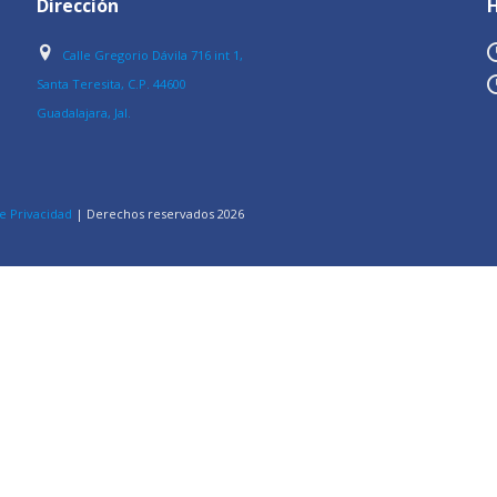
Dirección
H
Calle Gregorio Dávila 716 int 1,
Santa Teresita, C.P. 44600
Guadalajara, Jal.
e Privacidad
| Derechos reservados
2026