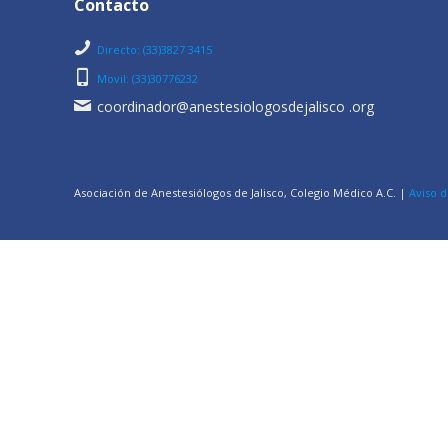
Contacto
Directo: (33)3827 3415
Movil: (33)30776232
coordinador@anestesiologosdejalisco .org
Asociación de Anestesiólogos de Jalisco, Colegio Médico A.C. |
Aviso d