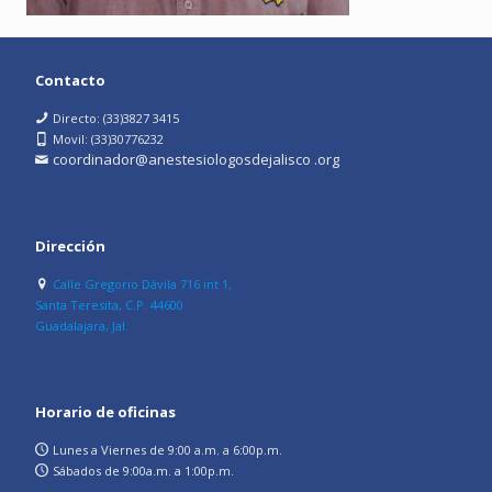
Contacto
Directo: (33)3827 3415
Movil: (33)30776232
coordinador@anestesiologosdejalisco .org
Dirección
Calle Gregorio Dávila 716 int 1,
Santa Teresita, C.P. 44600
Guadalajara, Jal.
Horario de oficinas
Lunes a Viernes de 9:00 a.m. a 6:00p.m.
Sábados de 9:00a.m. a 1:00p.m.