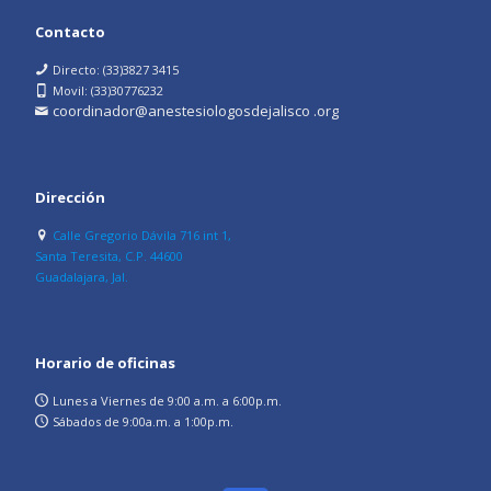
Contacto
Directo: (33)3827 3415
Movil: (33)30776232
coordinador@anestesiologosdejalisco .org
Dirección
Calle Gregorio Dávila 716 int 1,
Santa Teresita, C.P. 44600
Guadalajara, Jal.
Horario de oficinas
Lunes a Viernes de 9:00 a.m. a 6:00p.m.
Sábados de 9:00a.m. a 1:00p.m.