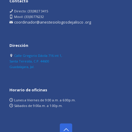
Contacto
Directo: (33)3827 3415
Movil: (33)30776232
coordinador@anestesiologosdejalisco .org
Dirección
Calle Gregorio Dávila 716 int 1,
Santa Teresita, C.P. 44600
Guadalajara, Jal.
Horario de oficinas
Lunes a Viernes de 9:00 a.m. a 6:00p.m.
Sábados de 9:00a.m. a 1:00p.m.