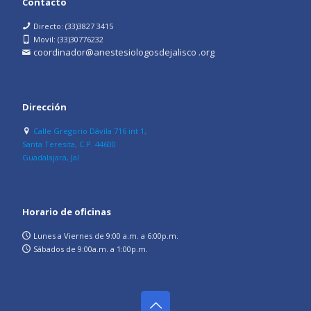
Contacto
Directo: (33)3827 3415
Movil: (33)30776232
coordinador@anestesiologosdejalisco .org
Dirección
Calle Gregorio Dávila 716 int 1,
Santa Teresita, C.P. 44600
Guadalajara, Jal.
Horario de oficinas
Lunes a Viernes de 9:00 a.m. a 6:00p.m.
Sábados de 9:00a.m. a 1:00p.m.