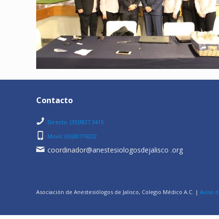
Contacto
Directo: (33)3827 3415
Movil: (33)30776232
coordinador@anestesiologosdejalisco .org
Asociación de Anestesiólogos de Jalisco, Colegio Médico A.C. |
Aviso d