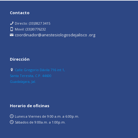
Contacto
Directo: (33)3827 3415
Movil: (33)30776232
coordinador@anestesiologosdejalisco .org
Dirección
Calle Gregorio Dávila 716 int 1,
Santa Teresita, C.P. 44600
Guadalajara, Jal.
Horario de oficinas
Lunes a Viernes de 9:00 a.m. a 6:00p.m.
Sábados de 9:00a.m. a 1:00p.m.