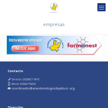
empresas
Contacto
Directo: (33)3827 3415
Movil: (33)30776232
coordinador@anestesiologosdejalisco .org
Dirección