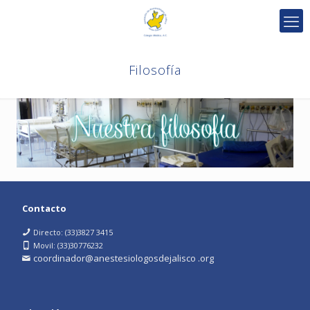
Filosofía
Contacto
Directo: (33)3827 3415
Movil: (33)30776232
coordinador@anestesiologosdejalisco .org