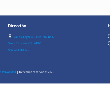
Dirección
H
Calle Gregorio Dávila 716 int 1,
Santa Teresita, C.P. 44600
Guadalajara, Jal.
e Privacidad
| Derechos reservados
2026