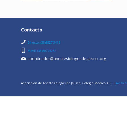
Contacto
Directo: (33)3827 3415
Movil: (33)30776232
coordinador@anestesiologosdejalisco .org
Asociación de Anestesiólogos de Jalisco, Colegio Médico A.C. |
Aviso d