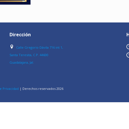
Dirección
H
Calle Gregorio Dávila 716 int 1,
Santa Teresita, C.P. 44600
Guadalajara, Jal.
e Privacidad
| Derechos reservados
2026