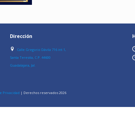
Dirección
H
Calle Gregorio Dávila 716 int 1,
Santa Teresita, C.P. 44600
Guadalajara, Jal.
e Privacidad
| Derechos reservados
2026