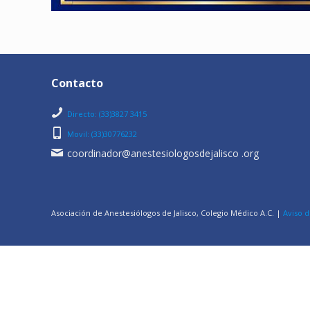
Contacto
Directo: (33)3827 3415
Movil: (33)30776232
coordinador@anestesiologosdejalisco .org
Asociación de Anestesiólogos de Jalisco, Colegio Médico A.C. |
Aviso d