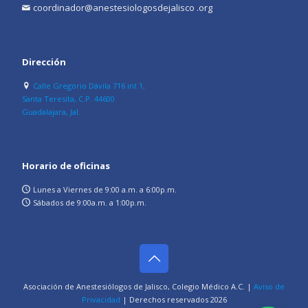
coordinador@anestesiologosdejalisco .org
Dirección
Calle Gregorio Dávila 716 int 1,
Santa Teresita, C.P. 44600
Guadalajara, Jal.
Horario de oficinas
Lunes a Viernes de 9:00 a.m. a 6:00p.m.
Sábados de 9:00a.m. a 1:00p.m.
Asociación de Anestesiólogos de Jalisco, Colegio Médico A.C. |
Aviso de
Privacidad
| Derechos reservados
2026