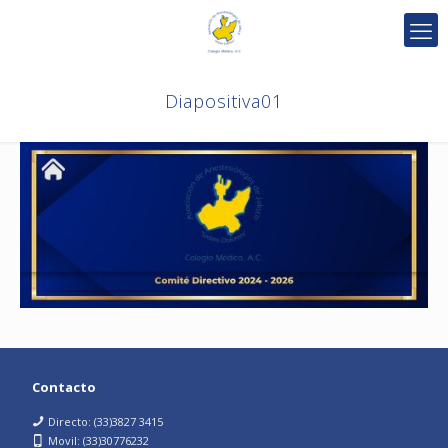
Diapositiva01
Contacto
Directo: (33)3827 3415
Movil: (33)30776232