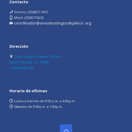
Contacto
Directo: (33)3827 3415
Movil: (33)30776232
coordinador@anestesiologosdejalisco .org
Dirección
Calle Gregorio Dávila 716 int 1,
Santa Teresita, C.P. 44600
Guadalajara, Jal.
Horario de oficinas
Lunes a Viernes de 9:00 a.m. a 6:00p.m.
Sábados de 9:00a.m. a 1:00p.m.