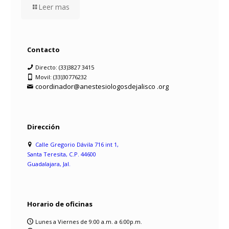
Leer mas
Contacto
Directo: (33)3827 3415
Movil: (33)30776232
coordinador@anestesiologosdejalisco .org
Dirección
Calle Gregorio Dávila 716 int 1,
Santa Teresita, C.P. 44600
Guadalajara, Jal.
Horario de oficinas
Lunes a Viernes de 9:00 a.m. a 6:00p.m.