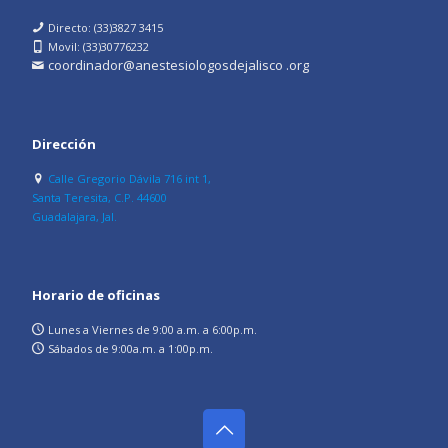
Directo: (33)3827 3415
Movil: (33)30776232
coordinador@anestesiologosdejalisco .org
Dirección
Calle Gregorio Dávila 716 int 1,
Santa Teresita, C.P. 44600
Guadalajara, Jal.
Horario de oficinas
Lunes a Viernes de 9:00 a.m. a 6:00p.m.
Sábados de 9:00a.m. a 1:00p.m.