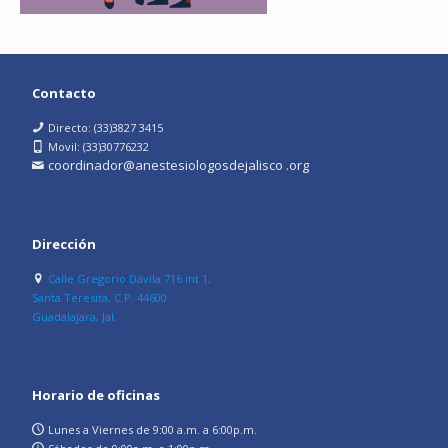
Contacto
Directo: (33)3827 3415
Movil: (33)30776232
coordinador@anestesiologosdejalisco .org
Dirección
Calle Gregorio Dávila 716 int 1,
Santa Teresita, C.P. 44600
Guadalajara, Jal.
Horario de oficinas
Lunes a Viernes de 9:00 a.m. a 6:00p.m.