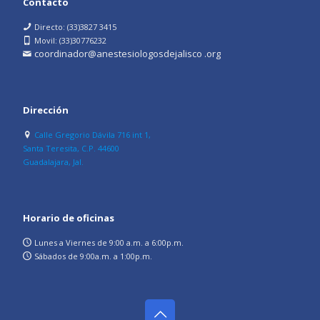
Contacto
Directo: (33)3827 3415
Movil: (33)30776232
coordinador@anestesiologosdejalisco .org
Dirección
Calle Gregorio Dávila 716 int 1,
Santa Teresita, C.P. 44600
Guadalajara, Jal.
Horario de oficinas
Lunes a Viernes de 9:00 a.m. a 6:00p.m.
Sábados de 9:00a.m. a 1:00p.m.