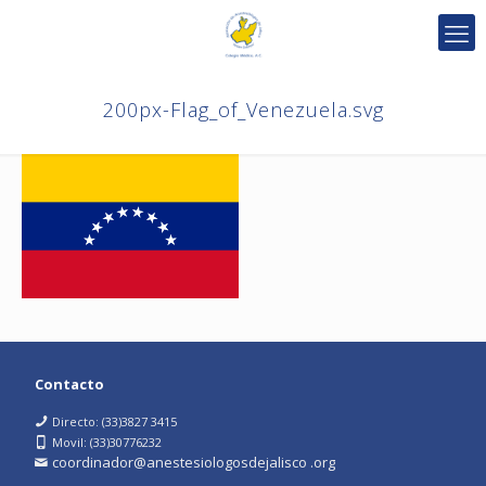
200px-Flag_of_Venezuela.svg
Contacto
Directo: (33)3827 3415
Movil: (33)30776232
coordinador@anestesiologosdejalisco .org