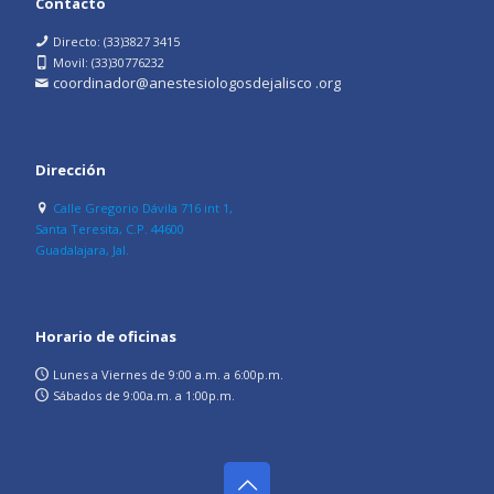
Contacto
Directo: (33)3827 3415
Movil: (33)30776232
coordinador@anestesiologosdejalisco .org
Dirección
Calle Gregorio Dávila 716 int 1,
Santa Teresita, C.P. 44600
Guadalajara, Jal.
Horario de oficinas
Lunes a Viernes de 9:00 a.m. a 6:00p.m.
Sábados de 9:00a.m. a 1:00p.m.