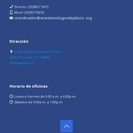
Directo: (33)3827 3415
Movil: (33)30776232
coordinador@anestesiologosdejalisco .org
Dirección
Calle Gregorio Dávila 716 int 1,
Santa Teresita, C.P. 44600
Guadalajara, Jal.
Horario de oficinas
Lunes a Viernes de 9:00 a.m. a 6:00p.m.
Sábados de 9:00a.m. a 1:00p.m.